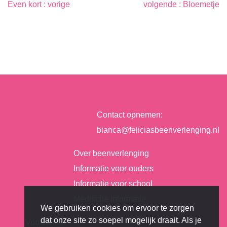
Berichtnavigatie
Even kort
Bloemetje
Contact opnemen:
bianca@feliciasbeenverlenging.nl
Over beenverlenging
Informatie voor ouders
Informatie voor school
Medische informatie
We gebruiken cookies om ervoor te zorgen
dat onze site zo soepel mogelijk draait. Als je
Voorstellen