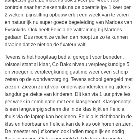
controle naar het ziekenhuis na de operatie ipv 1 keer per
2 weken, pijnstilling opbouw erbij een week van te voren
en natuurlijk nu super goede begeleiding van Marloes van
Fysiokids. Ook heeft Felicia de valtraining bij Marloes
gedaan. Dus mocht ze vallen dan hoopt ze zo te kunnen
draaien dat ze niet op de fixateur valt.
Tevens is het hoog/laag bed al geregelt voor beneden,
rolstoel staat al klaar, Co Bakx niveau verpleegkundige 5
en vroeger ic verpleegkundig gaat me weer even scherp
zetten op de wondverzorging. Tevens school geregeld met
ziezon. Ziezon zorgt voor onderwijsondersteuning tijdens
langdurige ziekte van kinderen. DIt kan via 1 uur prive les
per week in combinatie met een klasgenoot. Klasgenootje
is een langwerpig scherm die in de klas kijkt en Felicia
thuis via de laptop kan bedienen. Felicia is zichtbaar in de
klas en hoorbaar en Felicia kan de klas ook horen en zien.
De meester en juf komen ook indien mogelijk en nodig
thuis lesgeven. Ook is geregeld dat de fysio de eerste